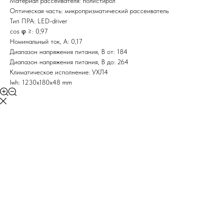
Материал рассеивателя: полистирол
Оптическая часть: микропризматический рассеиватель
Тип ПРА: LED-driver
cos φ ≥: 0,97
Номинальный ток, A: 0,17
Диапазон напряжения питания, В от: 184
Диапазон напряжения питания, В до: 264
Климатическое исполнение: УХЛ4
lwh: 1230x180x48 mm