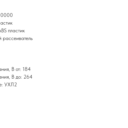
 50000
ластик
ABS пластик
й рассеиватель
ния, В от: 184
ния, В до: 264
е: УХЛ2