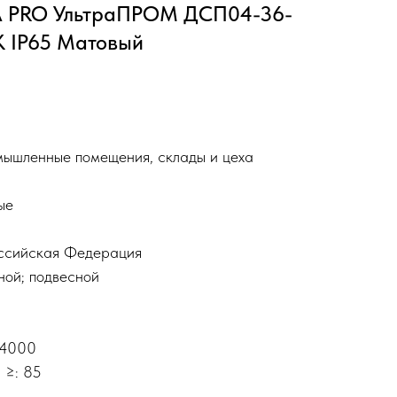
A PRO УльтраПРОМ ДСП04-36-
K IP65 Матовый
мышленные помещения, склады и цеха
ые
оссийская Федерация
ной; подвесной
 4000
 ≥: 85