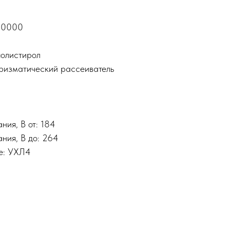
 50000
полистирол
призматический рассеиватель
ния, В от: 184
ния, В до: 264
е: УХЛ4