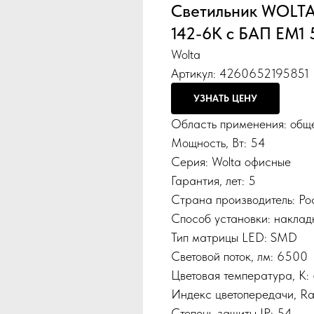
Светильник WOLT
142-6К с БАП EM1
Wolta
Артикул:
4260652195851
УЗНАТЬ ЦЕНУ
Область применения: общ
Мощность, Вт: 54
Серия: Wolta офисные
Гарантия, лет: 5
Страна производитель: Р
Способ установки: наклад
Тип матрицы LED: SMD
Световой поток, лм: 6500
Цветовая температура, К:
Индекс цветопередачи, Ra
Степень защиты IP: 54