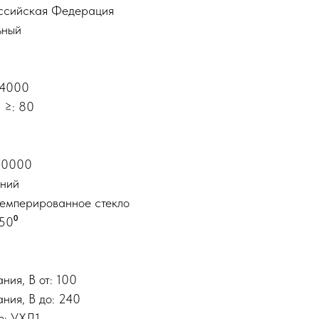
оссийская Федерация
ьный
 4000
 ≥: 80
 50000
иний
темперированное стекло
150⁰
ния, В от: 100
ния, В до: 240
е: УХЛ1