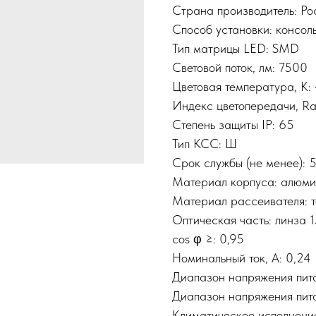
Страна производитель: Р
Способ установки: консол
Тип матрицы LED: SMD
Световой поток, лм: 7500
Цветовая температура, К:
Индекс цветопередачи, Ra
Степень защиты IP: 65
Тип КСС: Ш
Срок службы (не менее):
Материал корпуса: алюм
Материал рассеивателя: 
Оптическая часть: линза 
cos φ ≥: 0,95
Номинальный ток, A: 0,24
Диапазон напряжения пита
Диапазон напряжения пита
Климатическое исполнени