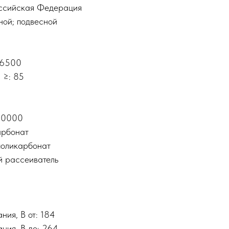
оссийская Федерация
ной; подвесной
 6500
 ≥: 85
 50000
арбонат
поликарбонат
й рассеиватель
ния, В от: 184
ния, В до: 264