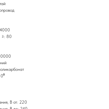
тай
опровод
 4000
 ≥: 80
 30000
иний
поликарбонат
20⁰
ния, В от: 220
ния, В до: 240