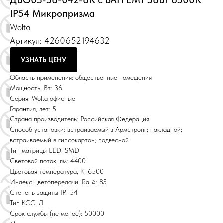
ДВО03-36-042-6К с БАП EM1 36Вт 6500К
IP54 Микропризма
Wolta
Артикул:
4260652194632
УЗНАТЬ ЦЕНУ
Область применения: общественные помещения
Мощность, Вт: 36
Серия: Wolta офисные
Гарантия, лет: 5
Страна производитель: Российская Федерация
Способ установки: встраиваемый в Армстронг; накладной;
встраиваемый в гипсокартон; подвесной
Тип матрицы LED: SMD
Световой поток, лм: 4400
Цветовая температура, К: 6500
Индекс цветопередачи, Ra ≥: 85
Степень защиты IP: 54
Тип КСС: Д
Срок службы (не менее): 50000