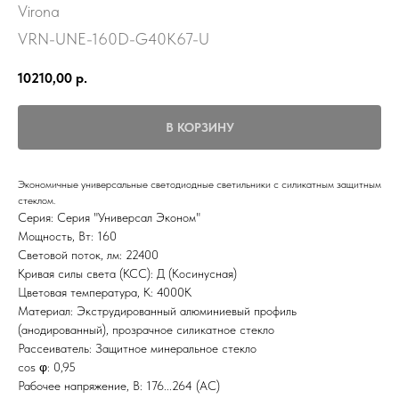
Virona
VRN-UNE-160D-G40K67-U
10210,00
р.
В КОРЗИНУ
Экономичные универсальные светодиодные светильники с силикатным защитным
стеклом.
Серия: Серия "Универсал Эконом"
Мощность, Вт: 160
Световой поток, лм: 22400
Кривая силы света (КСС): Д (Косинусная)
Цветовая температура, K: 4000К
Материал: Экструдированный алюминиевый профиль
(анодированный), прозрачное силикатное стекло
Рассеиватель: Защитное минеральное стекло
сos φ: 0,95
Рабочее напряжение, В: 176...264 (AС)