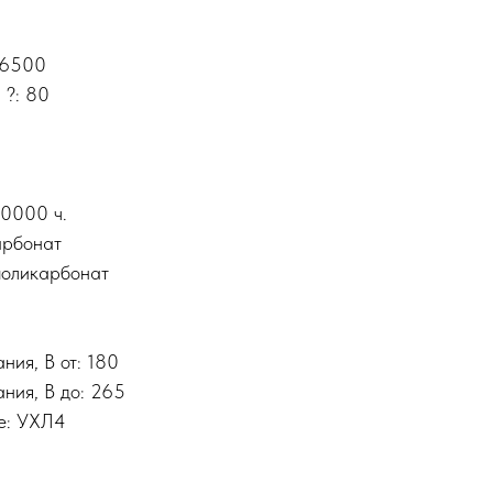
 6500
 ?: 80
40000 ч.
арбонат
поликарбонат
ния, В от: 180
ния, В до: 265
е: УХЛ4