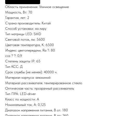
Область применения: Уличное освещение
Мощность, Вт: 70
Гарантия, лет: 2
Страна производитель: Китай
Способ установки: на лиру
Тип матрицы LED: SMD
Световой поток, лм: 5600
Цветовая температура, К: 6500
Индекс цветопередачи, Ra ?: 80
cos ? ?: 0,9
Степень защиты IP: 65
Тип КСС: Д
Срок службы (не менее): 40000 ч.
Материал корпуса: алюминий
Материал рассеивателя: темперированное стекло
Оптическая часть: прозрачный рассеиватель
Тип ПРА: LED-driver
Класс по мощности: A
Номинальный ток, A: 0,125
Диапазон напряжения питания, В от: 180
Диапазон напряжения питания, В до: 260