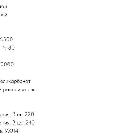
тай
ной
 6500
 ≥: 80
 30000
поликарбонат
й рассеиватель
ния, В от: 220
ния, В до: 240
е: УХЛ4