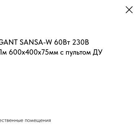
EGANT SANSA-W 60Вт 230В
м 600х400х75мм c пультом ДУ
ественные помещения