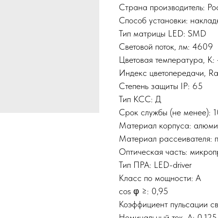
Страна производитель: Р
Способ установки: наклад
Тип матрицы LED: SMD
Световой поток, лм: 4609
Цветовая температура, К:
Индекс цветопередачи, Ra
Степень защиты IP: 65
Тип КСС: Д
Срок службы (не менее): 
Материал корпуса: алюм
Материал рассеивателя: 
Оптическая часть: микро
Тип ПРА: LED-driver
Класс по мощности: A
cos φ ≥: 0,95
Коэффициент пульсации све
Номинальный ток, A: 0,125