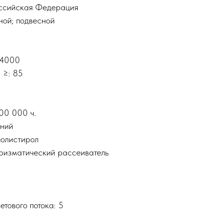
оссийская Федерация
ной; подвесной
 4000
 ≥: 85
100 000 ч.
иний
полистирол
призматический рассеиватель
тового потока: 5