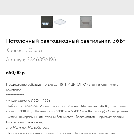
Потолочный светодиодный светильник 36Вт
Крепость Света
Артикул:
2346396196
650,00
р.
Предложение действует только до ПЯТНИЦЫ! ЭПРА (Блок питания) уже в
комплекте!
************
• Аналог: замена ЛВО 4*18Вт
• Габариты - 595*595*26 мм • Гарантия - 3 года, • Мощность - 35 Вт, • Световой
поток - 3000 Лм, • Цветность - 4000K или 6500К (на Ваш выбор) • Спектр света
- мягкий нейтральный или теплый белый свет • Рассеиватель - призматический •
Корпус - листовая сталь.
Кто МЫ и как МЫ работаем:
• Бесплатная Доставка в течение 2-х часов • Поставляем светильники по