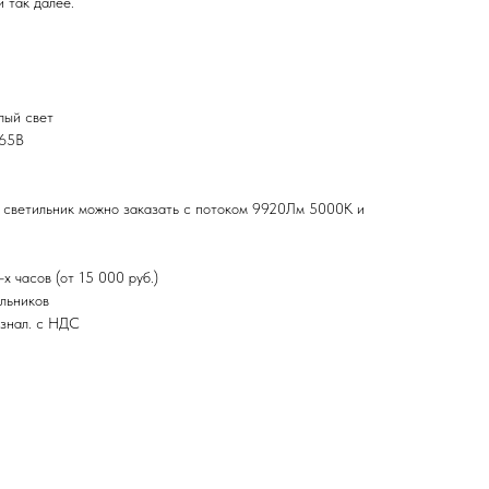
 так далее.
лый свет
265В
 светильник можно заказать с потоком 9920Лм 5000К и
х часов (от 15 000 руб.)
льников
езнал. с НДС