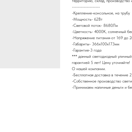
территорию, склад, производство и
-------------------
-Крепление-консольное, на трубу
-Мощность- 62Вт
-Световой поток- 8680Лм
-Цветность- 4000К, солнечный бе
-Напряжение питания-от 169 до 
-Габариты- 366х100х173мм
-Гарантия-3 года
*** данный светодиодный уличный
гарантией 5 лет! Цену уточняйте!
О нашей компании.
-Бесплатная доставка в течение 2-
-Собственное производство свети
-Принимаем наличные деньги и б