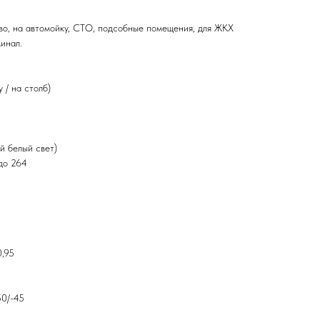
тво, на автомойку, СТО, подсобные помещения, для ЖКХ
минал.
 / на столб)
й белый свет)
 до 264
0,95
50/-45