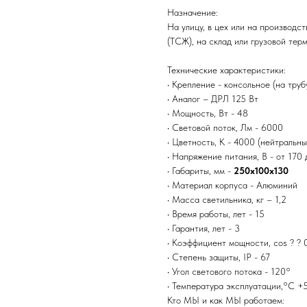
Назначение:
На улицу, в цех или на производс
(ТСЖ), на склад или грузовой тер
Технические характеристики:
• Крепление - консольное (на трубу
• Аналог – ДРЛ 125 Вт
• Мощность, Вт - 48
• Световой поток, Лм - 6000
• Цветность, К - 4000 (нейтральны
• Напряжение питания, В - от 170
• Габариты, мм -
250х100х130
• Материал корпуса - Алюминий
• Масса светильника, кг – 1,2
• Время работы, лет - 15
• Гарантия, лет - 3
• Коэффициент мощности, cos ? ? 
• Степень защиты, IP - 67
• Угол светового потока - 120°
• Температура эксплуатации,°C +
Кто МЫ и как МЫ работаем: