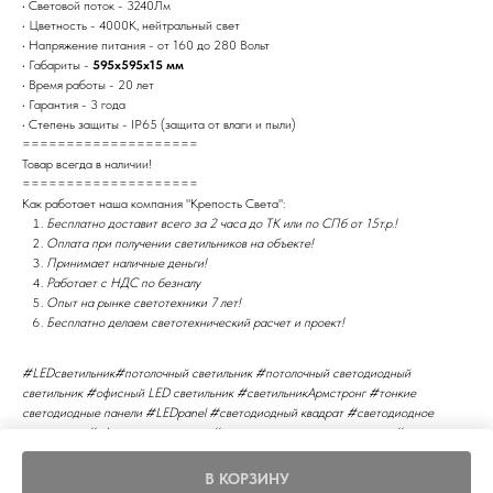
• Световой поток - 3240Лм
• Цветность - 4000К, нейтральный свет
• Напряжение питания - от 160 до 280 Вольт
• Габариты -
595х595х15 мм
• Время работы - 20 лет
• Гарантия - 3 года
• Степень защиты - IP65 (защита от влаги и пыли)
====================
Товар всегда в наличии!
====================
Как работает наша компания "Крепость Света":
Бесплатно доставит всего за 2 часа до ТК или по СПб от 15т.р.!
Оплата при получении светильников на объекте!
Принимает наличные деньги!
Работает с НДС по безналу
Опыт на рынке светотехники 7 лет!
Бесплатно делаем светотехнический расчет и проект!
#LEDсветильник#потолочный светильник #потолочный светодиодный
светильник #офисный LED светильник #светильникАрмстронг #тонкие
светодиодные панели #LEDpanel #светодиодный квадрат #светодиодное
освещение #офисное освещение #влагозащищенные светильники #светильник
IP65
В КОРЗИНУ