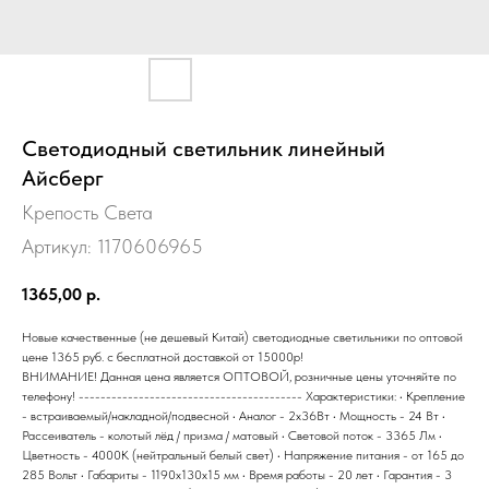
Светодиодный светильник линейный
Айсберг
Крепость Света
Артикул:
1170606965
1365,00
р.
Новые качественные (не дешевый Китай) светодиодные светильники по оптовой
цене 1365 руб. с бесплатной доставкой от 15000р!
ВНИМАНИЕ! Данная цена является ОПТОВОЙ, розничные цены уточняйте по
телефону! ----------------------------------------- Характеристики: • Крепление
- встраиваемый/накладной/подвесной • Аналог - 2х36Вт • Мощность - 24 Вт •
Рассеиватель - колотый лёд / призма / матовый • Световой поток - 3365 Лм •
Цветность - 4000К (нейтральный белый свет) • Напряжение питания - от 165 до
285 Вольт • Габариты - 1190х130х15 мм • Время работы - 20 лет • Гарантия - 3