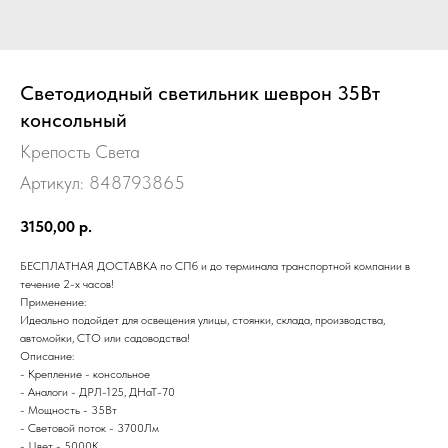
Светодиодный светильник шеврон 35Вт
консольный
Крепость Света
Артикул:
848793865
3150,00
р.
БЕСПЛАТНАЯ ДОСТАВКА по СПб и до терминала транспортной компании в
течение 2-х часов!
Применение:
Идеально подойдет для освещения улицы, стоянки, склада, производства,
автомойки, СТО или садоводства!
Описание:
- Крепление - консольное
- Аналоги - ДРЛ-125, ДНаТ-70
- Мощность - 35Вт
- Световой поток - 3700Лм
- Цвет - 5000К