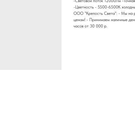
-Световой поток 12000Лм -Точная
-Цветность - 5500-6500К холодный
ООО "Крепость Света": - Мы на р
ценам! - Принимаем наличные день
часов от 30 000 р.