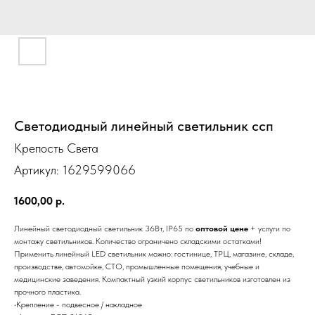
Светодиодный линейный светильник ссп
Крепость Света
Артикул:
1629599066
1600,00
р.
Линейный светодиодный светильник 36Вт, IP65 по
оптовой цене
+ услуги по
монтажу светильников. Количество ограничено складскими остатками!
Применить линейный LED светильник можно: гостинице, ТРЦ, магазине, складе,
производстве, автомойке, СТО, промышленные помещения, учебные и
медицинские заведения. Компактный узкий корпус светильников изготовлен из
прочного пластика.
•Крепление - подвесное / накладное